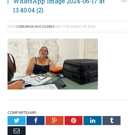
WhatsApp Image 2024-06-17 at
0
13.40.04 (2)
POR
COMUNICACAOCOLARES
EM
17 DE JUNHO DE 2024
COMPARTILHAR:
Twitter
Facebook
Google+
Pinterest
LinkedIn
Tumblr
Email