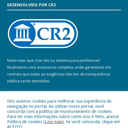
DESENVOLVIDO POR CR2
Muito mais que
criar site
ou
sistema para prefeituras
!
Realizamos uma
assessoria
completa, onde garantimos em
contrato que todas as exigências das
leis de transparência
pública
serão atendidas.
Conheça o
PNTP
e o
Radar da Transparência Pública
Nós usamos cookies para melhorar sua experiência de
navegação no portal. Ao utilizar nosso portal, você
concorda com a política de monitoramento de cookies.
Para ter mais informações sobre como isso é feito, acesse
Política de cookies (
Leia mais
). Se você concorda, clique em
Todos os direitos reservados a Prefeitura Municipal de Colares.
ACEITO.