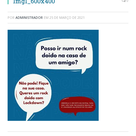
Img1_600x400
0
POR
ADMINISTRADOR
EM
25 DE MARÇO DE 2021