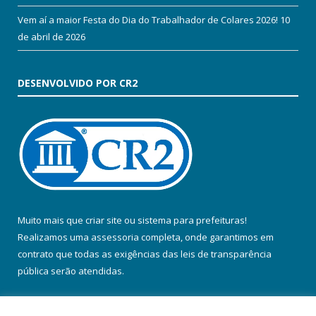
Vem aí a maior Festa do Dia do Trabalhador de Colares 2026!
10
de abril de 2026
DESENVOLVIDO POR CR2
Muito mais que
criar site
ou
sistema para prefeituras
!
Realizamos uma
assessoria
completa, onde garantimos em
contrato que todas as exigências das
leis de transparência
pública
serão atendidas.
Conheça o
PNTP
e o
Radar da Transparência Pública