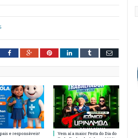
S
tter
Facebook
Google+
Pinterest
LinkedIn
Tumblr
Email
 pais e responsáveis!
Vem aí a maior Festa do Dia do