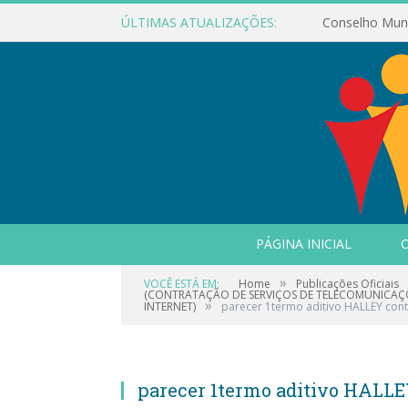
ÚLTIMAS ATUALIZAÇÕES:
PÁGINA INICIAL
O
»
VOCÊ ESTÁ EM:
Home
Publicações Oficiais
(CONTRATAÇÃO DE SERVIÇOS DE TELECOMUNICAÇÕ
»
INTERNET)
parecer 1termo aditivo HALLEY con
parecer 1termo aditivo HALLE