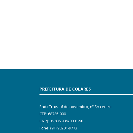
PREFEITURA DE COLARES
End.: Trav. 16 de novembro, nº Sn centro
CEP: 68785-000
CNPJ: 05.835.939/0001-90
Fone: (91) 98201-9773