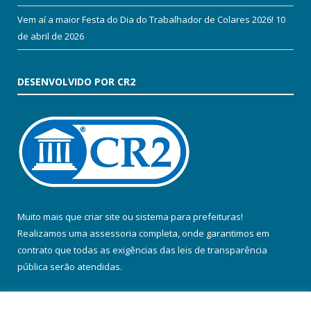
Vem aí a maior Festa do Dia do Trabalhador de Colares 2026!
10
de abril de 2026
DESENVOLVIDO POR CR2
Muito mais que
criar site
ou
sistema para prefeituras
!
Realizamos uma
assessoria
completa, onde garantimos em
contrato que todas as exigências das
leis de transparência
pública
serão atendidas.
Conheça o
PNTP
e o
Radar da Transparência Pública