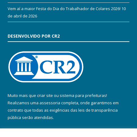
Vem aí a maior Festa do Dia do Trabalhador de Colares 2026!
10
de abril de 2026
DESENVOLVIDO POR CR2
Muito mais que
criar site
ou
sistema para prefeituras
!
Realizamos uma
assessoria
completa, onde garantimos em
contrato que todas as exigências das
leis de transparência
pública
serão atendidas.
Conheça o
PNTP
e o
Radar da Transparência Pública