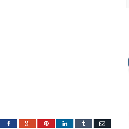
tter
Facebook
Google+
Pinterest
LinkedIn
Tumblr
Email