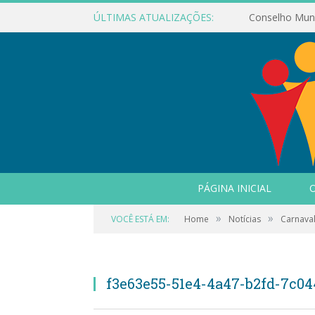
ÚLTIMAS ATUALIZAÇÕES:
PÁGINA INICIAL
O
»
»
VOCÊ ESTÁ EM:
Home
Notícias
Carnaval
f3e63e55-51e4-4a47-b2fd-7c0