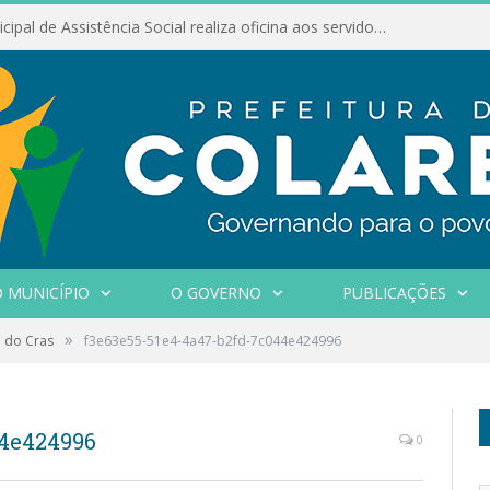
Conselho Municipal de Assistência Social realiza oficina aos servidores
 MUNICÍPIO
O GOVERNO
PUBLICAÇÕES
»
 do Cras
f3e63e55-51e4-4a47-b2fd-7c044e424996
44e424996
0