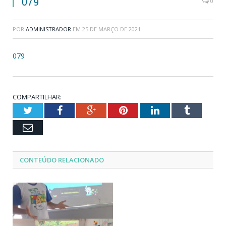
079
0
POR
ADMINISTRADOR
EM
25 DE MARÇO DE 2021
079
COMPARTILHAR:
Twitter
Facebook
Google+
Pinterest
LinkedIn
Tumblr
Email
CONTEÚDO RELACIONADO