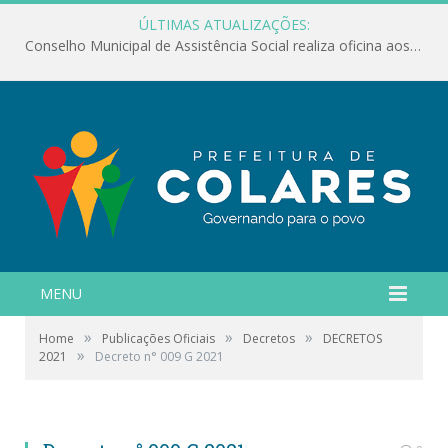
ÚLTIMAS ATUALIZAÇÕES:
Conselho Municipal de Assistência Social realiza oficina aos servidores
MENU
»
»
»
Home
Publicações Oficiais
Decretos
DECRETOS
»
2021
Decreto n° 009 G 2021