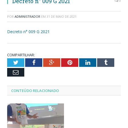
Decreto n° 009 G 2021
0
POR
ADMINISTRADOR
EM
31 DE MAIO DE 2021
Decreto n° 009 G 2021
COMPARTILHAR:
Twitter
Facebook
Google+
Pinterest
LinkedIn
Tumblr
Email
CONTEÚDO RELACIONADO