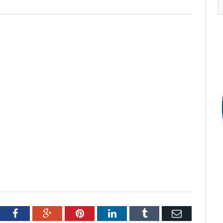
tter
Facebook
Google+
Pinterest
LinkedIn
Tumblr
Email