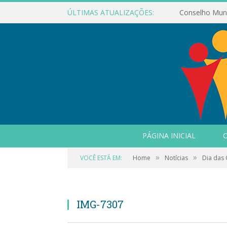
ÚLTIMAS ATUALIZAÇÕES:
PÁGINA INICIAL
O
»
»
VOCÊ ESTÁ EM:
Home
Notícias
Dia das 
IMG-7307