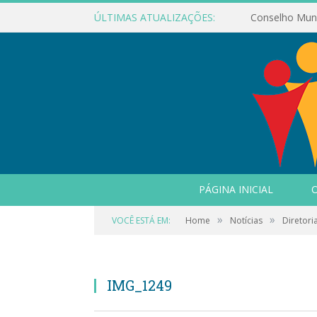
ÚLTIMAS ATUALIZAÇÕES:
PÁGINA INICIAL
O
»
»
VOCÊ ESTÁ EM:
Home
Notícias
Diretori
IMG_1249