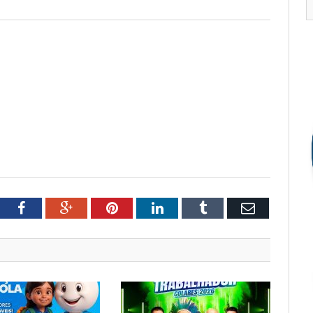
tter
Facebook
Google+
Pinterest
LinkedIn
Tumblr
Email