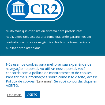
Muito mais que
criar site
ou
sistema para prefeituras
!
Realizamos uma
assessoria
completa, onde garantimos em
contrato que todas as exigências das
leis de transparência
pública
serão atendidas.
Conheça o
PNTP
e o
Radar da Transparência Pública
Nós usamos cookies para melhorar sua experiência de
navegação no portal. Ao utilizar nosso portal, você
concorda com a política de monitoramento de cookies.
Para ter mais informações sobre como isso é feito, acesse
Política de cookies (
Leia mais
). Se você concorda, clique em
Todos os direitos reservados a Prefeitura Municipal de Colares.
ACEITO.
Mapa do Site
Acessar Área Administrativa
Leia mais
ACEITO
Acessar Webmail