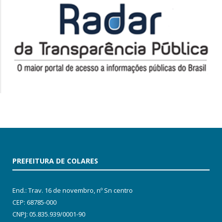
PREFEITURA DE COLARES
End.: Trav. 16 de novembro, nº Sn centro
CEP: 68785-000
CNPJ: 05.835.939/0001-90