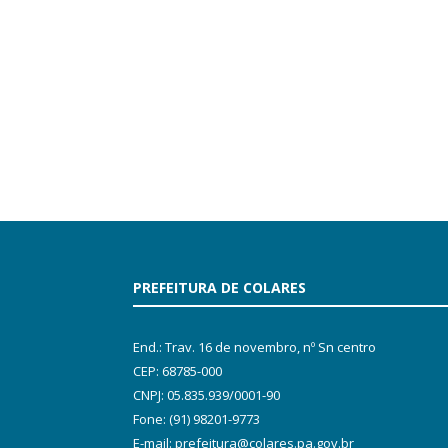
PREFEITURA DE COLARES
End.: Trav. 16 de novembro, nº Sn centro
CEP: 68785-000
CNPJ: 05.835.939/0001-90
Fone: (91) 98201-9773
E-mail: prefeitura@colares.pa.gov.br