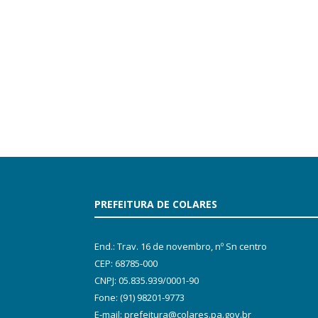
PREFEITURA DE COLARES
End.: Trav. 16 de novembro, nº Sn centro
CEP: 68785-000
CNPJ: 05.835.939/0001-90
Fone: (91) 98201-9773
E-mail: prefeitura@colares.pa.gov.br