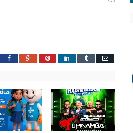
0
tter
Facebook
Google+
Pinterest
LinkedIn
Tumblr
Email