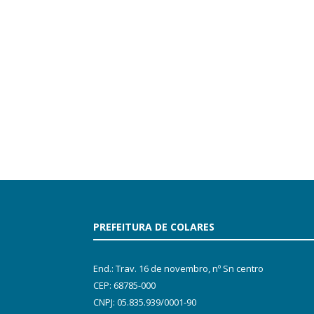
PREFEITURA DE COLARES
End.: Trav. 16 de novembro, nº Sn centro
CEP: 68785-000
CNPJ: 05.835.939/0001-90