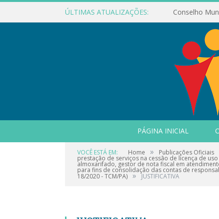
ÚLTIMAS ATUALIZAÇÕES:
PÁGINA INICIAL
O
»
VOCÊ ESTÁ EM:
Home
Publicações Oficiais
prestação de serviços na cessão de licença de uso
almoxarifado, gestor de nota fiscal em atendiment
para fins de consolidação das contas de responsab
»
18/2020 - TCM/PA)
JUSTIFICATIVA