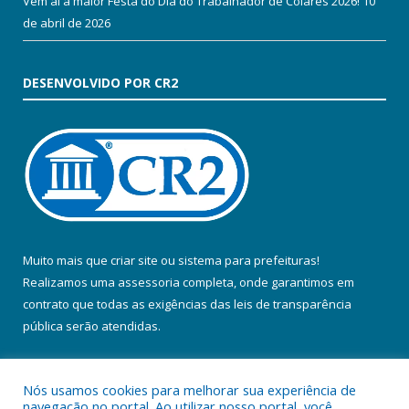
Vem aí a maior Festa do Dia do Trabalhador de Colares 2026!
10
de abril de 2026
DESENVOLVIDO POR CR2
Muito mais que
criar site
ou
sistema para prefeituras
!
Realizamos uma
assessoria
completa, onde garantimos em
contrato que todas as exigências das
leis de transparência
pública
serão atendidas.
Conheça o
PNTP
e o
Radar da Transparência Pública
Nós usamos cookies para melhorar sua experiência de
navegação no portal. Ao utilizar nosso portal, você