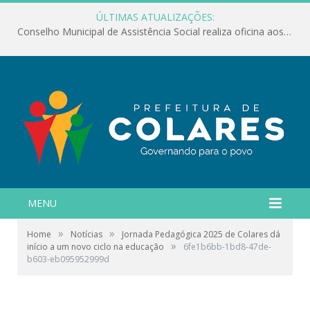
ÚLTIMAS ATUALIZAÇÕES:
Conselho Municipal de Assistência Social realiza oficina aos servidores
MENU
»
»
Home
Notícias
Jornada Pedagógica 2025 de Colares dá
»
início a um novo ciclo na educação
6fe1b6bb-1bd8-47de-
b603-eb095952999d