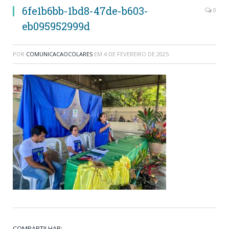
6fe1b6bb-1bd8-47de-b603-
0
eb095952999d
POR
COMUNICACAOCOLARES
EM
4 DE FEVEREIRO DE 2025
COMPARTILHAR: