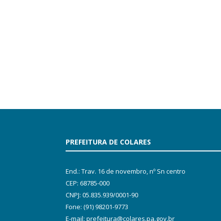
PREFEITURA DE COLARES
End.: Trav. 16 de novembro, nº Sn centro
CEP: 68785-000
CNPJ: 05.835.939/0001-90
Fone: (91) 98201-9773
E-mail: prefeitura@colares.pa.gov.br