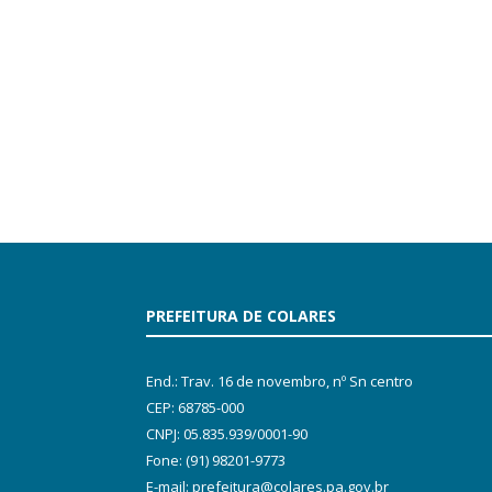
PREFEITURA DE COLARES
End.: Trav. 16 de novembro, nº Sn centro
CEP: 68785-000
CNPJ: 05.835.939/0001-90
Fone: (91) 98201-9773
E-mail: prefeitura@colares.pa.gov.br