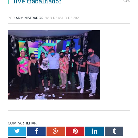
live trabalhador
0
POR
ADMINISTRADOR
EM
3 DE MAIO DE 2021
COMPARTILHAR:
Twitter
Facebook
Google+
Pinterest
LinkedIn
Tumblr