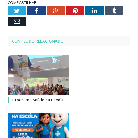
COMPARTILHAR:
Twitter
Facebook
Google+
Pinterest
LinkedIn
Tumblr
Email
CONTEÚDO RELACIONADO
Programa Saúde na Escola