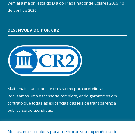
Vem aí a maior Festa do Dia do Trabalhador de Colares 2026!
10
de abril de 2026
DESENVOLVIDO POR CR2
Muito mais que
criar site
ou
sistema para prefeituras
!
Realizamos uma
assessoria
completa, onde garantimos em
contrato que todas as exigências das
leis de transparência
pública
serão atendidas.
Conheça o
PNTP
e o
Radar da Transparência Pública
Nós usamos cookies para melhorar sua experiência de