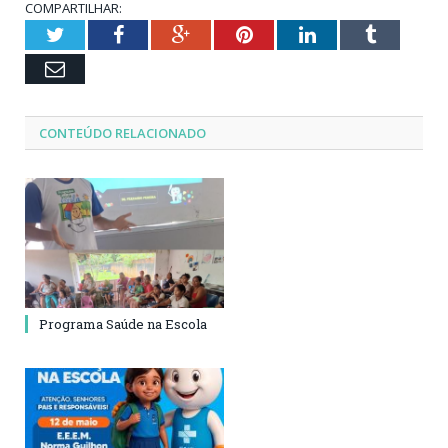
COMPARTILHAR:
Twitter
Facebook
Google+
Pinterest
LinkedIn
Tumblr
Email
CONTEÚDO RELACIONADO
Programa Saúde na Escola