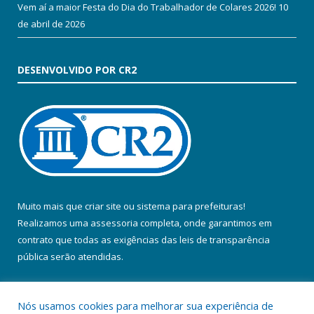
Vem aí a maior Festa do Dia do Trabalhador de Colares 2026!
10
de abril de 2026
DESENVOLVIDO POR CR2
Muito mais que
criar site
ou
sistema para prefeituras
!
Realizamos uma
assessoria
completa, onde garantimos em
contrato que todas as exigências das
leis de transparência
pública
serão atendidas.
Conheça o
PNTP
e o
Radar da Transparência Pública
Nós usamos cookies para melhorar sua experiência de