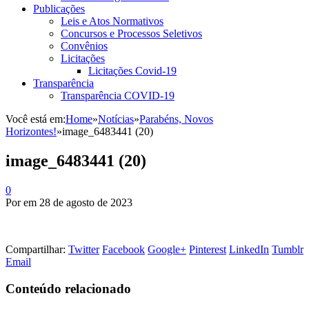
Publicações
Leis e Atos Normativos
Concursos e Processos Seletivos
Convênios
Licitações
Licitações Covid-19
Transparência
Transparência COVID-19
Você está em:
Home
»
Notícias
»
Parabéns, Novos
Horizontes!
»
image_6483441 (20)
image_6483441 (20)
0
Por
em
28 de agosto de 2023
Compartilhar:
Twitter
Facebook
Google+
Pinterest
LinkedIn
Tumblr
Email
Conteúdo relacionado