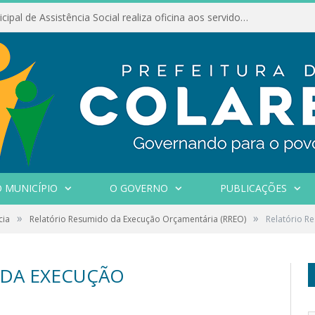
Conselho Municipal de Assistência Social realiza oficina aos servidores
 MUNICÍPIO
O GOVERNO
PUBLICAÇÕES
»
»
cia
Relatório Resumido da Execução Orçamentária (RREO)
Relatório R
 DA EXECUÇÃO