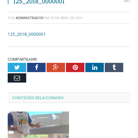
125_2018_0000001
0
POR
ADMINISTRADOR
EM
19 DE ABRIL DE 2021
125_2018_0000001
COMPARTILHAR:
Twitter
Facebook
Google+
Pinterest
LinkedIn
Tumblr
Email
CONTEÚDO RELACIONADO