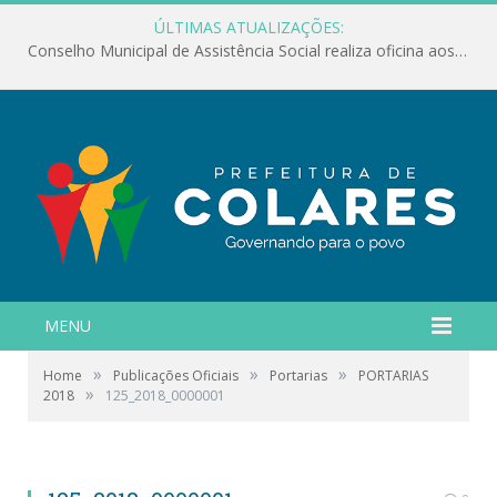
ÚLTIMAS ATUALIZAÇÕES:
Conselho Municipal de Assistência Social realiza oficina aos servidores
MENU
»
»
»
Home
Publicações Oficiais
Portarias
PORTARIAS
»
2018
125_2018_0000001