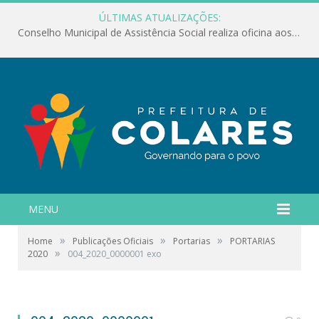
ÚLTIMAS ATUALIZAÇÕES:
Conselho Municipal de Assistência Social realiza oficina aos servidores
MENU
»
»
»
Home
Publicações Oficiais
Portarias
PORTARIAS
»
2020
004_2020_0000001 exo