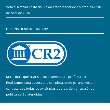
Vem aí a maior Festa do Dia do Trabalhador de Colares 2026!
10
de abril de 2026
DESENVOLVIDO POR CR2
Muito mais que
criar site
ou
sistema para prefeituras
!
Realizamos uma
assessoria
completa, onde garantimos em
contrato que todas as exigências das
leis de transparência
pública
serão atendidas.
Conheça o
PNTP
e o
Radar da Transparência Pública