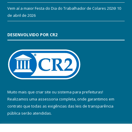
Vem aí a maior Festa do Dia do Trabalhador de Colares 2026!
10
de abril de 2026
DESENVOLVIDO POR CR2
Muito mais que
criar site
ou
sistema para prefeituras
!
Realizamos uma
assessoria
completa, onde garantimos em
contrato que todas as exigências das
leis de transparência
pública
serão atendidas.
Conheça o
PNTP
e o
Radar da Transparência Pública