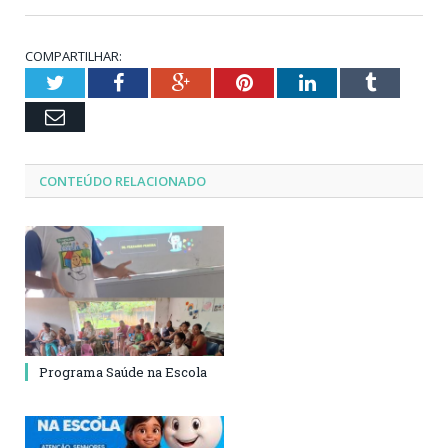
COMPARTILHAR:
Twitter
Facebook
Google+
Pinterest
LinkedIn
Tumblr
Email
CONTEÚDO RELACIONADO
Programa Saúde na Escola