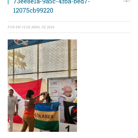
73ee8e1a-9a5c-4fba-bed7-
0
12075cb99220
POR
EM
16 DE ABRIL DE 2024