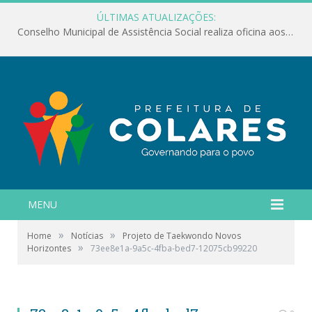
ÚLTIMAS ATUALIZAÇÕES:
Conselho Municipal de Assistência Social realiza oficina aos servidores
MENU
»
»
Home
Notícias
Projeto de Taekwondo Novos
»
Horizontes
73ee8e1a-9a5c-4fba-bed7-12075cb99220