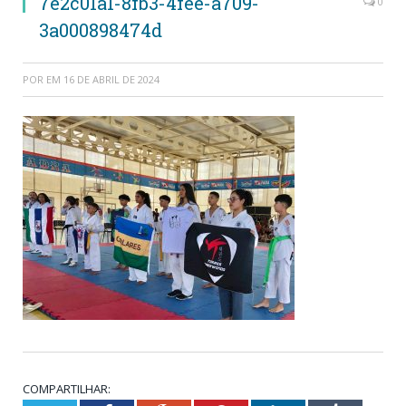
7e2c01a1-8fb3-4fee-a709-
0
3a000898474d
POR
EM
16 DE ABRIL DE 2024
COMPARTILHAR: