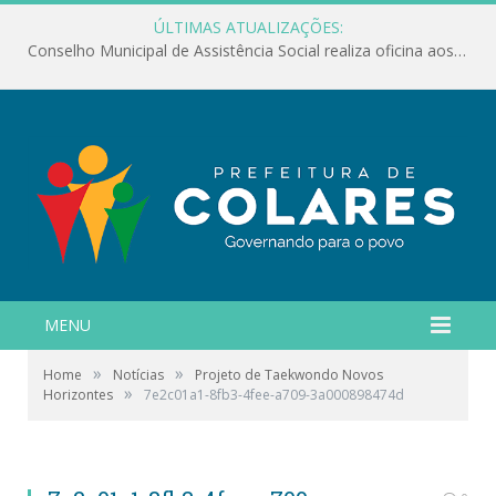
ÚLTIMAS ATUALIZAÇÕES:
Conselho Municipal de Assistência Social realiza oficina aos servidores
MENU
»
»
Home
Notícias
Projeto de Taekwondo Novos
»
Horizontes
7e2c01a1-8fb3-4fee-a709-3a000898474d