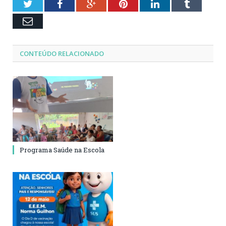
Twitter
Facebook
Google+
Pinterest
LinkedIn
Tumblr
Email
CONTEÚDO RELACIONADO
Programa Saúde na Escola