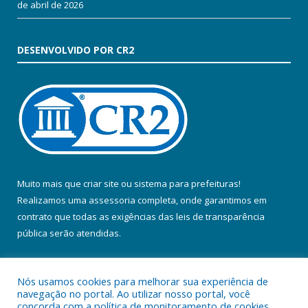
de abril de 2026
DESENVOLVIDO POR CR2
Muito mais que
criar site
ou
sistema para prefeituras
!
Realizamos uma
assessoria
completa, onde garantimos em
contrato que todas as exigências das
leis de transparência
pública
serão atendidas.
Conheça o
PNTP
e o
Radar da Transparência Pública
Nós usamos cookies para melhorar sua experiência de
navegação no portal. Ao utilizar nosso portal, você
concorda com a política de monitoramento de cookies.