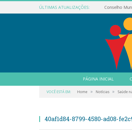
ÚLTIMAS ATUALIZAÇÕES:
PÁGINA INICIAL
O
»
»
VOCÊ ESTÁ EM:
Home
Notícias
Saúde na
40af1d84-8799-4580-ad08-fe2c