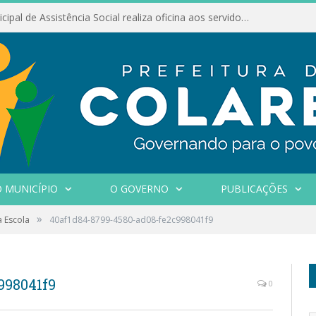
Conselho Municipal de Assistência Social realiza oficina aos servidores
 MUNICÍPIO
O GOVERNO
PUBLICAÇÕES
»
 Escola
40af1d84-8799-4580-ad08-fe2c998041f9
998041f9
0