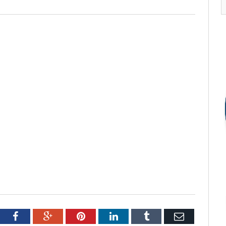
tter
Facebook
Google+
Pinterest
LinkedIn
Tumblr
Email