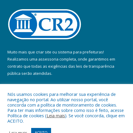
Muito mais que
criar site
ou
sistema para prefeituras
!
Realizamos uma
assessoria
completa, onde garantimos em
contrato que todas as exigências das
leis de transparência
pública
serão atendidas.
Conheça o
PNTP
e o
Radar da Transparência Pública
Nós usamos cookies para melhorar sua experiência de
navegação no portal. Ao utilizar nosso portal, você
concorda com a política de monitoramento de cookies.
Para ter mais informações sobre como isso é feito, acesse
Política de cookies (
Leia mais
). Se você concorda, clique em
Todos os direitos reservados a Prefeitura Municipal de Colares.
ACEITO.
Mapa do Site
Acessar Área Administrativa
Leia mais
ACEITO