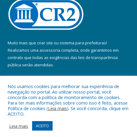
Muito mais que
criar site
ou
sistema para prefeituras
!
Realizamos uma
assessoria
completa, onde garantimos em
contrato que todas as exigências das
leis de transparência
pública
serão atendidas.
Conheça o
PNTP
e o
Radar da Transparência Pública
Nós usamos cookies para melhorar sua experiência de
navegação no portal. Ao utilizar nosso portal, você
concorda com a política de monitoramento de cookies.
Para ter mais informações sobre como isso é feito, acesse
Política de cookies (
Leia mais
). Se você concorda, clique em
Todos os direitos reservados a Prefeitura Municipal de Colares.
ACEITO.
Mapa do Site
Acessar Área Administrativa
Leia mais
ACEITO
Acessar Webmail