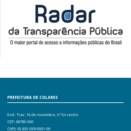
PREFEITURA DE COLARES
End.: Trav. 16 de novembro, nº Sn centro
CEP: 68785-000
CNPJ: 05.835.939/0001-90