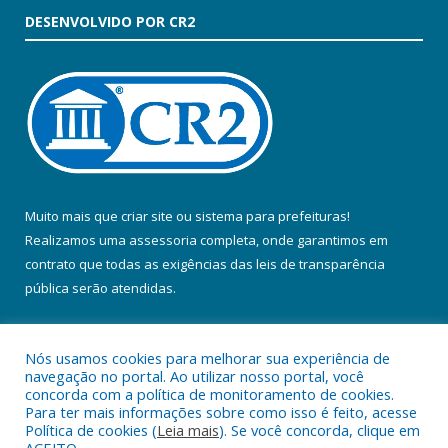
DESENVOLVIDO POR CR2
Muito mais que
criar site
ou
sistema para prefeituras
!
Realizamos uma
assessoria
completa, onde garantimos em
contrato que todas as exigências das
leis de transparência
pública
serão atendidas.
Conheça o
PNTP
e o
Radar da Transparência Pública
Nós usamos cookies para melhorar sua experiência de
navegação no portal. Ao utilizar nosso portal, você
concorda com a política de monitoramento de cookies.
Para ter mais informações sobre como isso é feito, acesse
Política de cookies (
Leia mais
). Se você concorda, clique em
Todos os direitos reservados a Prefeitura Municipal de Colares.