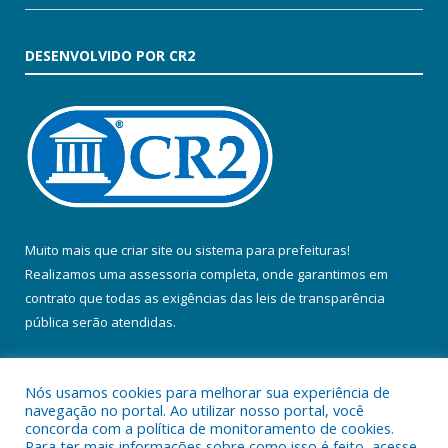
DESENVOLVIDO POR CR2
Muito mais que
criar site
ou
sistema para prefeituras
!
Realizamos uma
assessoria
completa, onde garantimos em
contrato que todas as exigências das
leis de transparência
pública
serão atendidas.
Conheça o
PNTP
e o
Radar da Transparência Pública
Nós usamos cookies para melhorar sua experiência de
navegação no portal. Ao utilizar nosso portal, você
concorda com a política de monitoramento de cookies.
Para ter mais informações sobre como isso é feito, acesse