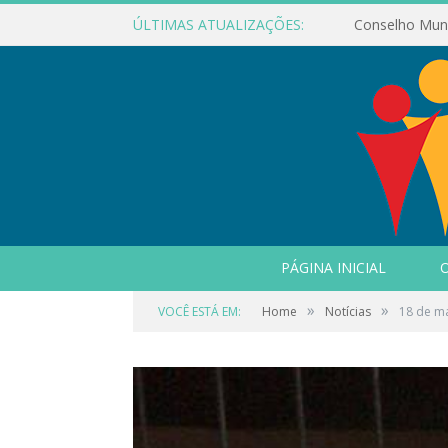
ÚLTIMAS ATUALIZAÇÕES:
PÁGINA INICIAL
O
»
»
VOCÊ ESTÁ EM:
Home
Notícias
18 de m