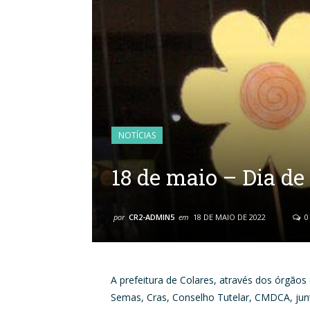
NOTÍCIAS
18 de maio – Dia d
por
CR2-ADMIN5
em
18 DE MAIO DE 2022
0
A prefeitura de Colares, através dos órgãos
Semas, Cras, Conselho Tutelar, CMDCA, ju