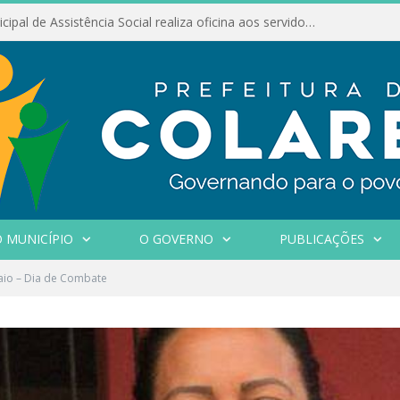
Conselho Municipal de Assistência Social realiza oficina aos servidores
 MUNICÍPIO
O GOVERNO
PUBLICAÇÕES
aio – Dia de Combate