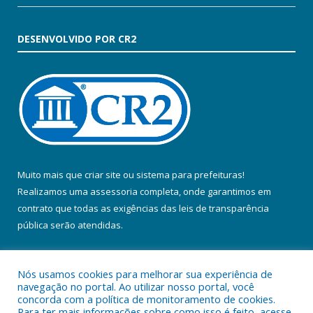
DESENVOLVIDO POR CR2
Muito mais que
criar site
ou
sistema para prefeituras
!
Realizamos uma
assessoria
completa, onde garantimos em
contrato que todas as exigências das
leis de transparência
pública
serão atendidas.
Conheça o
PNTP
e o
Radar da Transparência Pública
Nós usamos cookies para melhorar sua experiência de
navegação no portal. Ao utilizar nosso portal, você
concorda com a política de monitoramento de cookies.
Para ter mais informações sobre como isso é feito, acesse