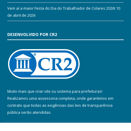
Vem aí a maior Festa do Dia do Trabalhador de Colares 2026!
10
de abril de 2026
DESENVOLVIDO POR CR2
Muito mais que
criar site
ou
sistema para prefeituras
!
Realizamos uma
assessoria
completa, onde garantimos em
contrato que todas as exigências das
leis de transparência
pública
serão atendidas.
Conheça o
PNTP
e o
Radar da Transparência Pública