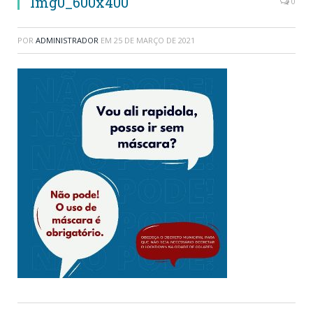
Img0_600x400
0
POR
ADMINISTRADOR
EM
25 DE MARÇO DE 2021