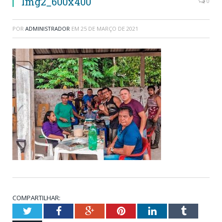
Img2_600x400
0
POR
ADMINISTRADOR
EM
25 DE MARÇO DE 2021
COMPARTILHAR:
Twitter
Facebook
Google+
Pinterest
LinkedIn
Tumblr