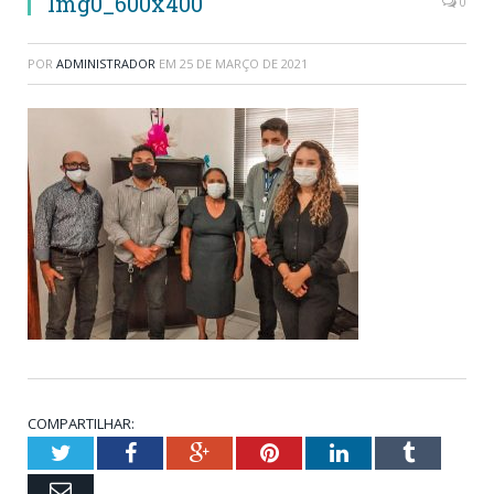
Img0_600x400
0
POR
ADMINISTRADOR
EM
25 DE MARÇO DE 2021
COMPARTILHAR:
Twitter
Facebook
Google+
Pinterest
LinkedIn
Tumblr
Email