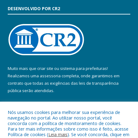
DESENVOLVIDO POR CR2
Muito mais que
criar site
ou
sistema para prefeituras
!
Realizamos uma
assessoria
completa, onde garantimos em
contrato que todas as exigências das
leis de transparência
pública
serão atendidas.
Conheça o
PNTP
e o
Radar da Transparência Pública
Nós usamos cookies para melhorar sua experiência de
navegação no portal. Ao utilizar nosso portal, você
concorda com a política de monitoramento de cookies.
Para ter mais informações sobre como isso é feito, acesse
Política de cookies (
Leia mais
). Se você concorda, clique em
Todos os direitos reservados a Prefeitura Municipal de Colares.