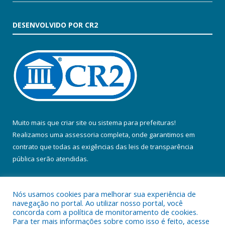
DESENVOLVIDO POR CR2
Muito mais que
criar site
ou
sistema para prefeituras
!
Realizamos uma
assessoria
completa, onde garantimos em
contrato que todas as exigências das
leis de transparência
pública
serão atendidas.
Conheça o
PNTP
e o
Radar da Transparência Pública
Nós usamos cookies para melhorar sua experiência de
navegação no portal. Ao utilizar nosso portal, você
concorda com a política de monitoramento de cookies.
Para ter mais informações sobre como isso é feito, acesse