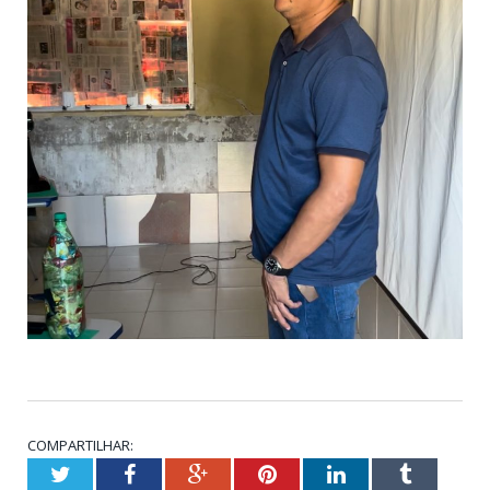
COMPARTILHAR:
Twitter
Facebook
Google+
Pinterest
LinkedIn
Tumblr