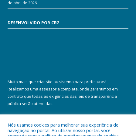
de abril de 2026
DESENVOLVIDO POR CR2
Muito mais que
criar site
ou
sistema para prefeituras
!
Realizamos uma
assessoria
completa, onde garantimos em
contrato que todas as exigências das
leis de transparência
pública
serão atendidas.
Conheça o
PNTP
e o
Radar da Transparência Pública
Nós usamos cookies para melhorar sua experiência de
navegação no portal. Ao utilizar nosso portal, você
concorda com a política de monitoramento de cookies.