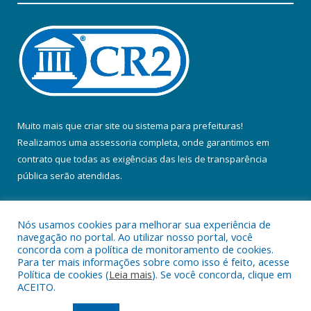
Muito mais que
criar site
ou
sistema para prefeituras
!
Realizamos uma
assessoria
completa, onde garantimos em
contrato que todas as exigências das
leis de transparência
pública
serão atendidas.
Conheça o
PNTP
e o
Radar da Transparência Pública
Nós usamos cookies para melhorar sua experiência de
navegação no portal. Ao utilizar nosso portal, você
concorda com a política de monitoramento de cookies.
Para ter mais informações sobre como isso é feito, acesse
Política de cookies (
Leia mais
). Se você concorda, clique em
Todos os direitos reservados a Prefeitura Municipal de Colares.
ACEITO.