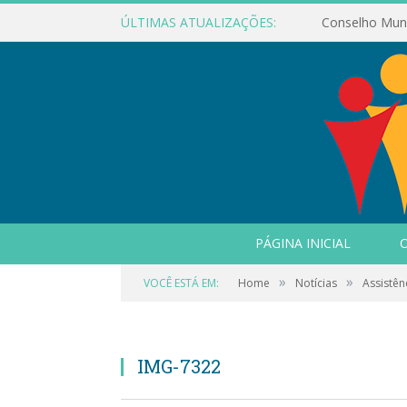
ÚLTIMAS ATUALIZAÇÕES:
PÁGINA INICIAL
O
»
»
VOCÊ ESTÁ EM:
Home
Notícias
Assistên
IMG-7322