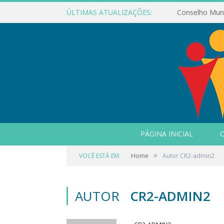
ÚLTIMAS ATUALIZAÇÕES:
PÁGINA INICIAL
O
»
VOCÊ ESTÁ EM:
Home
Autor CR2-admin2
AUTOR
CR2-ADMIN2