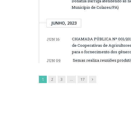
Donatila Barriga atendendo as n
Município de Colares/PA)
JUNHO, 2023
CHAMADA PÚBLICA Nº 001/2023
JUN 16
de Cooperativas de Agricultor
para o fornecimento dos gênero
Semas realiza reuniões produt
JUN 09
Next
1
2
3
…
17