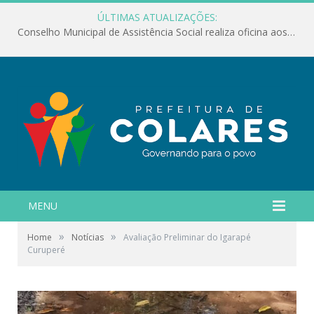
ÚLTIMAS ATUALIZAÇÕES:
Conselho Municipal de Assistência Social realiza oficina aos servidores
MENU
»
»
Home
Notícias
Avaliação Preliminar do Igarapé
Curuperé