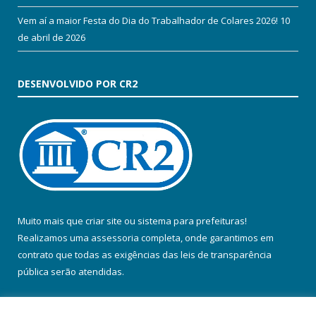
Vem aí a maior Festa do Dia do Trabalhador de Colares 2026!
10
de abril de 2026
DESENVOLVIDO POR CR2
Muito mais que
criar site
ou
sistema para prefeituras
!
Realizamos uma
assessoria
completa, onde garantimos em
contrato que todas as exigências das
leis de transparência
pública
serão atendidas.
Conheça o
PNTP
e o
Radar da Transparência Pública