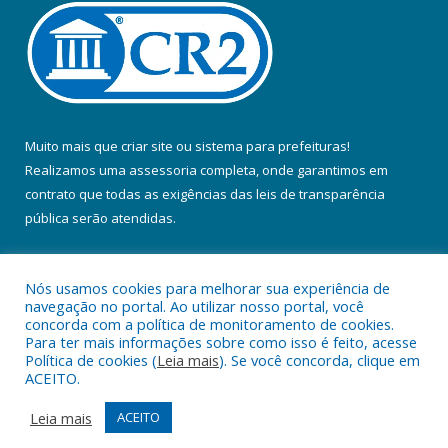
Muito mais que
criar site
ou
sistema para prefeituras
!
Realizamos uma
assessoria
completa, onde garantimos em
contrato que todas as exigências das
leis de transparência
pública
serão atendidas.
Conheça o
PNTP
e o
Radar da Transparência Pública
Nós usamos cookies para melhorar sua experiência de
navegação no portal. Ao utilizar nosso portal, você
concorda com a política de monitoramento de cookies.
Para ter mais informações sobre como isso é feito, acesse
Política de cookies (
Leia mais
). Se você concorda, clique em
Todos os direitos reservados a Prefeitura Municipal de Colares.
ACEITO.
Mapa do Site
Acessar Área Administrativa
Leia mais
ACEITO
Acessar Webmail