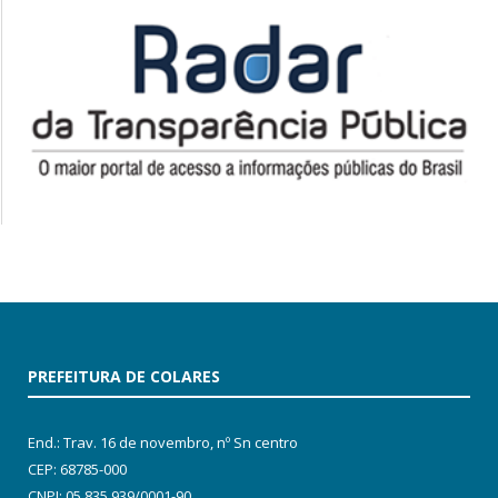
PREFEITURA DE COLARES
End.: Trav. 16 de novembro, nº Sn centro
CEP: 68785-000
CNPJ: 05.835.939/0001-90