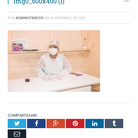
Img0_600x400 (1)
0
POR
ADMINISTRADOR
EM
25 DE MARÇO DE 2021
COMPARTILHAR:
Twitter
Facebook
Google+
Pinterest
LinkedIn
Tumblr
Email