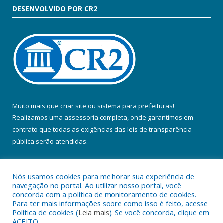
DESENVOLVIDO POR CR2
Muito mais que
criar site
ou
sistema para prefeituras
!
Realizamos uma
assessoria
completa, onde garantimos em
contrato que todas as exigências das
leis de transparência
pública
serão atendidas.
Conheça o
PNTP
e o
Radar da Transparência Pública
Nós usamos cookies para melhorar sua experiência de
navegação no portal. Ao utilizar nosso portal, você
concorda com a política de monitoramento de cookies.
Para ter mais informações sobre como isso é feito, acesse
Política de cookies (
Leia mais
). Se você concorda, clique em
Todos os direitos reservados a Prefeitura Municipal de Colares.
ACEITO.