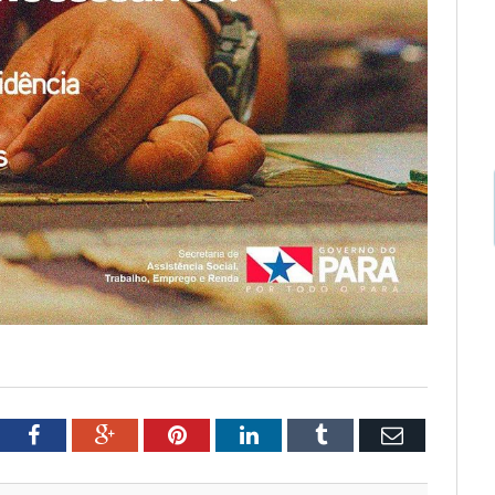
tter
Facebook
Google+
Pinterest
LinkedIn
Tumblr
Email