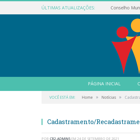
ÚLTIMAS ATUALIZAÇÕES:
PÁGINA INICIAL
O
»
»
VOCÊ ESTÁ EM:
Home
Notícias
Cadastr
Cadastramento/Recadastramen
POR
CR2-ADMIN5
EM
24 DE SETEMBRO DE 2021