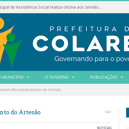
Conselho Municipal de Assistência Social realiza oficina aos servidores
 MUNICÍPIO
O GOVERNO
PUBLICAÇÕES
amento/Recadastramento do Artesão
to do Artesão
0
NOTÍCIAS