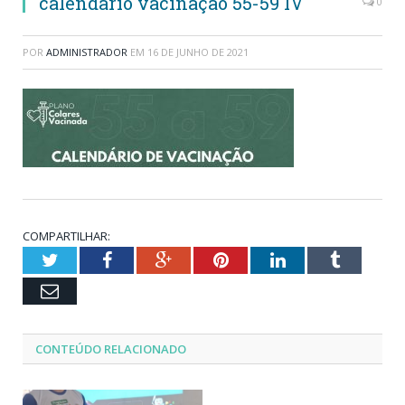
calendário vacinação 55-59 IV
0
POR
ADMINISTRADOR
EM
16 DE JUNHO DE 2021
COMPARTILHAR:
Twitter
Facebook
Google+
Pinterest
LinkedIn
Tumblr
Email
CONTEÚDO RELACIONADO