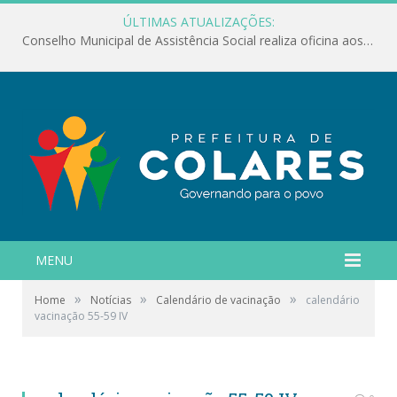
ÚLTIMAS ATUALIZAÇÕES:
Conselho Municipal de Assistência Social realiza oficina aos servidores
MENU
»
»
»
Home
Notícias
Calendário de vacinação
calendário
vacinação 55-59 IV