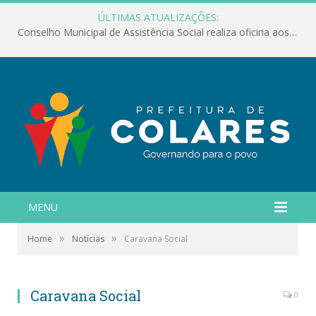
ÚLTIMAS ATUALIZAÇÕES:
Ação em defesa das crianças e adolescentes
MENU
»
»
Home
Notícias
Caravana Social
Caravana Social
0