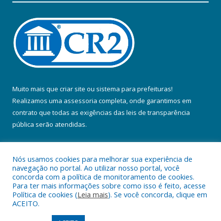
Muito mais que
criar site
ou
sistema para prefeituras
!
Realizamos uma
assessoria
completa, onde garantimos em
contrato que todas as exigências das
leis de transparência
pública
serão atendidas.
Conheça o
PNTP
e o
Radar da Transparência Pública
Nós usamos cookies para melhorar sua experiência de
navegação no portal. Ao utilizar nosso portal, você
concorda com a política de monitoramento de cookies.
Para ter mais informações sobre como isso é feito, acesse
Política de cookies (
Leia mais
). Se você concorda, clique em
Todos os direitos reservados a Prefeitura Municipal de Colares.
ACEITO.