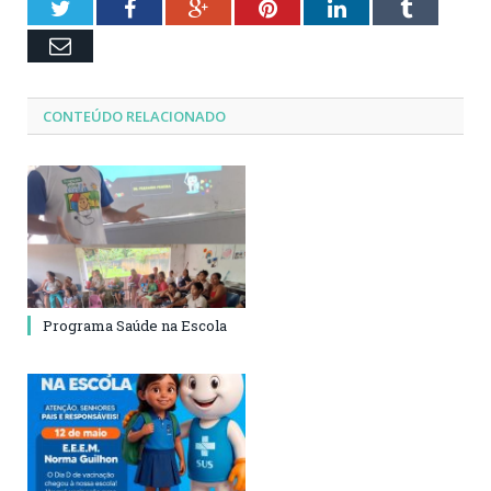
Twitter
Facebook
Google+
Pinterest
LinkedIn
Tumblr
Email
CONTEÚDO RELACIONADO
Programa Saúde na Escola