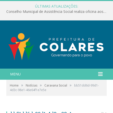
ÚLTIMAS ATUALIZAÇÕES:
Conselho Municipal de Assistência Social realiza oficina aos servidores
MENU
»
»
»
Home
Notícias
Caravana Social
bb51dd6d-99d1-
4d3c-98e1-46e64f1e7e5e