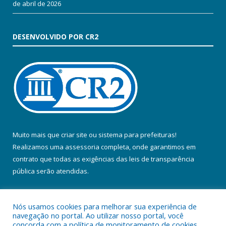
de abril de 2026
DESENVOLVIDO POR CR2
Muito mais que
criar site
ou
sistema para prefeituras
!
Realizamos uma
assessoria
completa, onde garantimos em
contrato que todas as exigências das
leis de transparência
pública
serão atendidas.
Conheça o
PNTP
e o
Radar da Transparência Pública
Nós usamos cookies para melhorar sua experiência de
navegação no portal. Ao utilizar nosso portal, você
concorda com a política de monitoramento de cookies.