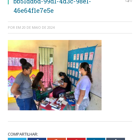
bb51dd6d-99d1-4d3c-98e1-
0
46e64f1e7e5e
POR
EM
20 DE MAIO DE 2024
COMPARTILHAR: